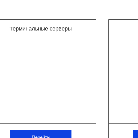
Терминальные серверы
еры
серверов для бизнеса.
 сервер под ваши задачи и отправить заявку на расчёт ц
Перейти