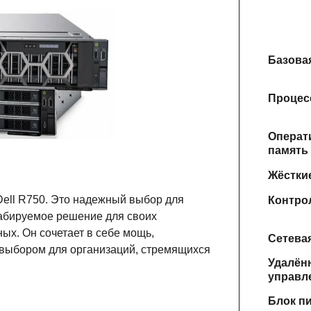
Базова
Процес
Операт
память
Жёстки
Dell R750. Это надежный выбор для
Контро
абируемое решение для своих
ых. Он сочетает в себе мощь,
Сетевая
м выбором для организаций, стремящихся
Удалён
управл
Блок п