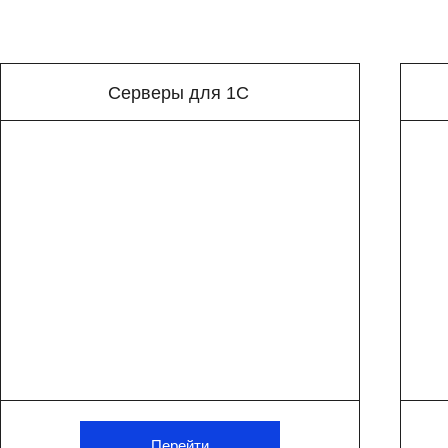
Серверы для 1С
Популярные серв
Представляем несколько популярных моделей 
Вы можете сконфигурировать интересующий ваш
и условий поставки.
Перейти