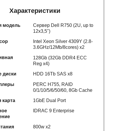
Характеристики
я модель
Сервер Dell R750 (2U, up to
12x3,5")
сор
Intel Xeon Silver 4309Y (2.8-
3.6GHz/12Mb/8cores) x2
ивная
128Gb (32Gb DDR4 ECC
Reg x4)
е диски
HDD 16Tb SAS x8
ллеры
PERC H755, RAID
0/1/10/5/6/50/60, 8Gb Cache
 карта
1GbE Dual Port
ное
IDRAC 9 Enterprise
ение
итания
800w x2