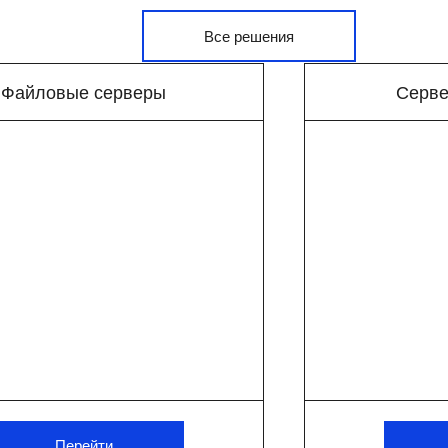
Все решения
Файловые серверы
Серве
ены
Перейти