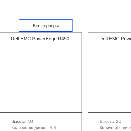
Все серверы
Dell EMC Pow
Dell EMC PowerEdge R450
Поставка серверного оборудования
под ключ
8 800 775 13 96
server@globus-ltd.com
Высота: 1U
Высота: 2U
Количество дисков: 4-8
Количество диск