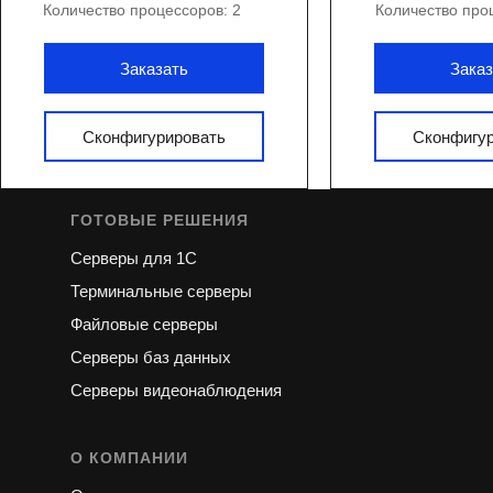
Количество процессоров: 2
Количество про
КАТАЛОГ СЕРВЕРОВ
Серверы Dell
Заказать
Заказ
Серверы Lenovo
Другие бренды
Сконфигурировать
Сконфигу
Конфигуратор сервера
ГОТОВЫЕ РЕШЕНИЯ
Серверы для 1С
Терминальные серверы
Файловые серверы
Серверы баз данных
Серверы видеонаблюдения
О КОМПАНИИ