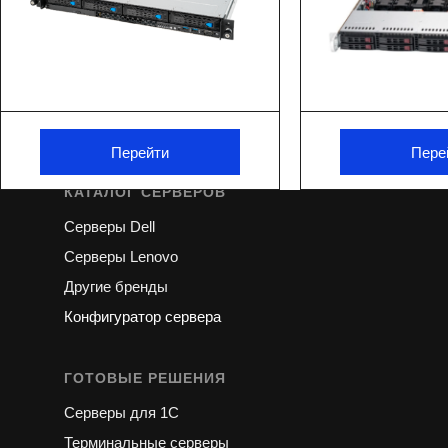
Поставка серверного оборудования
под ключ
8 800 775 13 96
server@globus-ltd.com
Перейти
Пере
КАТАЛОГ СЕРВЕРОВ
Серверы Dell
Серверы Lenovo
Другие бренды
Конфигуратор сервера
ГОТОВЫЕ РЕШЕНИЯ
Серверы для 1С
Терминальные серверы