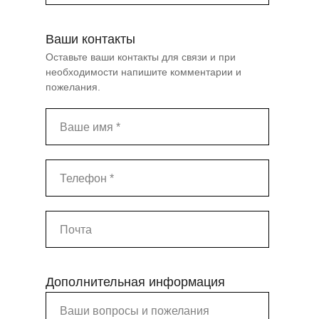
x
Ваши контакты
Жёсткие диски 3,5"
x
Оставьте ваши контакты для связи и при
необходимости напишите комментарии и
Жёсткие диски 2,5"
пожелания.
x
Дополнительные жёсткие диски
Ваше имя *
x
NVME-накопители
Телефон *
x
Контроллеры
Почта
Основная сетевая карта
Дополнительная сетевая карта
x
Дополнительная информация
Удалённое управление
Ваши вопросы и пожелания