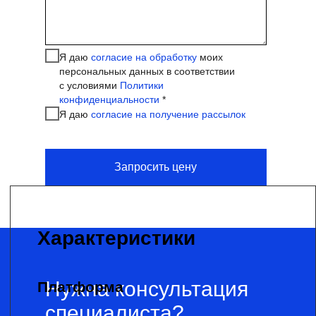
x
Fiber Channel HBA
x
Я даю
согласие на обработку
моих
Блок питания
персональных данных в соответствии
x
с условиями
Политики
конфиденциальности
*
Операционная система
Я даю
согласие на получение рассылок
x
Запросить цену
Нужна консультация
специалиста?