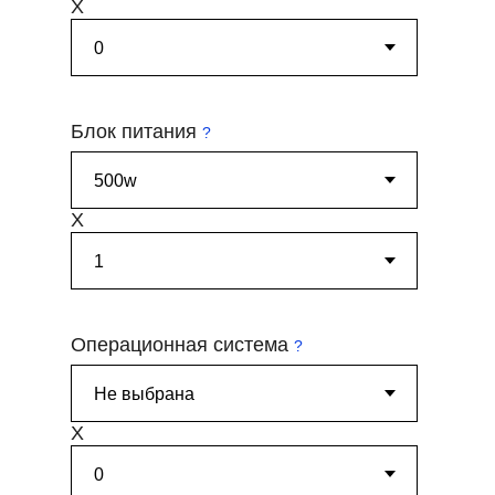
X
Блок питания
?
X
Характеристики
Платформа
Операционная система
?
Процессоры
x
Оперативная память
X
x
Жёсткие диски